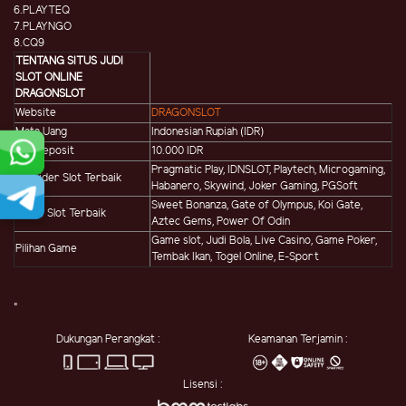
6.PLAYTEQ
7.PLAYNGO
8.CQ9
TENTANG SITUS JUDI
SLOT ONLINE
DRAGONSLOT
Website
DRAGONSLOT
Mata Uang
Indonesian Rupiah (IDR)
Min Deposit
10.000 IDR
Pragmatic Play, IDNSLOT, Playtech, Microgaming,
Provider Slot Terbaik
Habanero, Skywind, Joker Gaming, PGSoft
Sweet Bonanza, Gate of Olympus, Koi Gate,
Game Slot Terbaik
Aztec Gems, Power Of Odin
Game slot, Judi Bola, Live Casino, Game Poker,
Pilihan Game
Tembak Ikan, Togel Online, E-Sport
"
Dukungan Perangkat :
Keamanan Terjamin :
Lisensi :