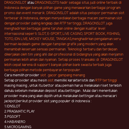
DRAGONSLOT
atau
DRAGONSLOTS
hadir sebagai situs judi online terbaik di
Indonesia dengan banyak pilihan game yang menawarkan berbagai program
promo dan event menarik. DRAGONSLOT adalah situs pelopor permainan slot
terbesar di Indonesia, dengan menyediakan berbagai macam permainan slot
dengan provider paling lengkap dan RTP tertinggi, DRAGONSLOT
juga
menghadirkan berbagai game
taruhan online
dengan kualitar level
internasional seperti SLOT, E-SPORT, LIVE CASINO, SPORT BOOK, FISHING,
TOTO, IDN LIVE, MICKEY MOUSE, TANGKAS,menghadirkan pengalaman seru
bermain kedalam game dengan tampilan grafik yang modern yang akan
menambah keseruan sensasi permainan. Teknologi terbaru dan terdepan
dikerjakan oleh tim yang ahli dan profesional di bidangnya yang akan menjamin
permainan lebih aman dan nyaman. Setiap proses transaksi di DRAGONSLOT
lebih cepat karena di support banyak pilihan bank swasta terbaik juga
berbagai pilihan metode pembayaran terpopuler.
Cara memilih provider
slot gacor gampang menang
Setiap provider atau mesin
slot
memiliki karakteristik dan
RTP tertinggi
masing masing , untuk itu bettor atau pemain harus melakukan riset terlebih
dahulu sebelum melakukan deposit atau bettingan . Mulai dari menentukan
provider mana yang akan dipilih untuk melakukan bettingan atau menacari
jackpot,berikut provider slot yang populer di indonesia :
1.IDNSLOT
2.PRAGMATIC PLAY
3.PGSOFT
4.HABANERO
5.MICROGAMING