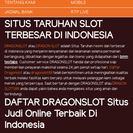
TENTANG KAMI
MOBILE
JADWAL BANK
RTP LIVE
SITUS TARUHAN SLOT
TERBESAR DI INDONESIA
DRAGONSLOT
atau
DRAGON SLOT
adalah Situs Taruhan resmi dan terbesar
di indonesia yang menjamin kenyamanan dan keamanan selama permainan
berlangsung, dibuktikan dengan legalitas dan lisensi yang didapatkan dari
bmm
testlabs
. Customer service DRAGONSLOT handal dan profesional siap
memberikan pelayanan maksimal selama 24 jam penuh setiap hari.
Daftar
Dragonslot
atau
dragonslot88
telah berkomitmen untuk meningkatkan kualitas
terbaik melalui fasilitas kami berjanji untuk melayani pelanggan kami sebagai
merek yang terpercaya. Saat bertaruh dengan DRAGONSLOT atau
DRAGON
SLOTS88
anda dapat yakin bahwa anda mengakses situs yang aman dan
terlindungi.
DAFTAR DRAGONSLOT Situs
Judi Online Terbaik Di
Indonesia