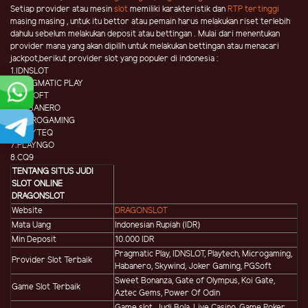
Setiap provider atau mesin
slot
memiliki karakteristik dan
RTP tertinggi
masing masing , untuk itu bettor atau pemain harus melakukan riset terlebih
dahulu sebelum melakukan deposit atau bettingan . Mulai dari menentukan
provider mana yang akan dipilih untuk melakukan bettingan atau menacari
jackpot,berikut provider slot yang populer di indonesia :
1.IDNSLOT
2.PRAGMATIC PLAY
3.PGSOFT
4.HABANERO
5.MICROGAMING
6.PLAYTEQ
7.PLAYNGO
8.CQ9
TENTANG SITUS JUDI
SLOT ONLINE
DRAGONSLOT
Website
DRAGONSLOT
Mata Uang
Indonesian Rupiah (IDR)
Min Deposit
10.000 IDR
Pragmatic Play, IDNSLOT, Playtech, Microgaming,
Provider Slot Terbaik
Habanero, Skywind, Joker Gaming, PGSoft
Sweet Bonanza, Gate of Olympus, Koi Gate,
Game Slot Terbaik
Aztec Gems, Power Of Odin
Game slot, Judi Bola, Live Casino, Game Poker,