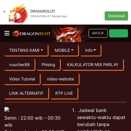
×
DRAGONSLOT
Download
DRAGONSLOT Mobile App
MASUK
DAFTAR
TENTANG KAMI
MOBILE
Info
voucher88
Phising
KALKULATOR MIX PARLAY
Video Tutorial
video-website
LINK ALTERNATIF
RTP LIVE
Jadwal bank
sewaktu-waktu dapat
Senin : 22:00 wib - 00:30
berubah tanpa
wib