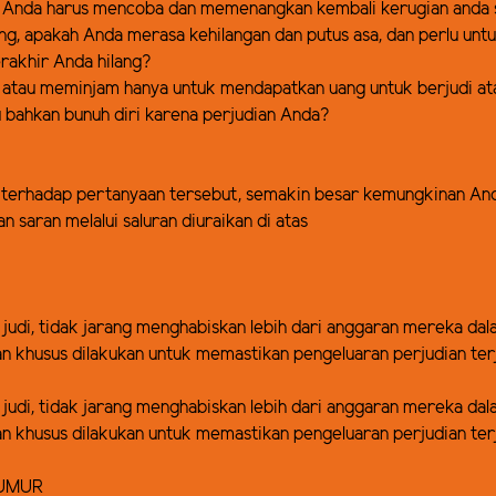
sa Anda harus mencoba dan memenangkan kembali kerugian anda
ang, apakah Anda merasa kehilangan dan putus asa, dan perlu unt
erakhir Anda hilang?
 atau meminjam hanya untuk mendapatkan uang untuk berjudi at
 bahkan bunuh diri karena perjudian Anda?
terhadap pertanyaan tersebut, semakin besar kemungkinan Anda 
 saran melalui saluran diuraikan di atas
judi, tidak jarang menghabiskan lebih dari anggaran mereka da
 khusus dilakukan untuk memastikan pengeluaran perjudian ter
judi, tidak jarang menghabiskan lebih dari anggaran mereka da
 khusus dilakukan untuk memastikan pengeluaran perjudian ter
 UMUR