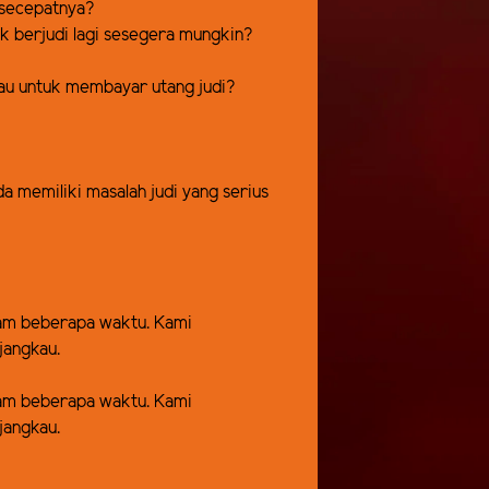
 secepatnya?
uk berjudi lagi sesegera mungkin?
au untuk membayar utang judi?
memiliki masalah judi yang serius
lam beberapa waktu. Kami
jangkau.
lam beberapa waktu. Kami
jangkau.